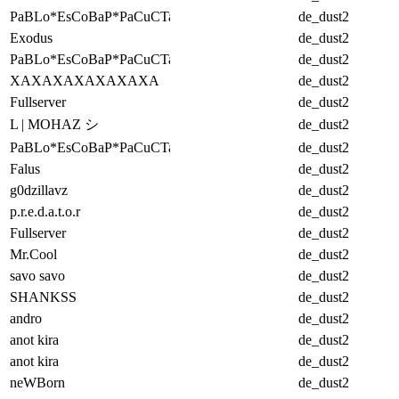
PaBLo*EsCoBaP*PaCuCTa
de_dust2
Exodus
de_dust2
PaBLo*EsCoBaP*PaCuCTa
de_dust2
XAXAXAXAXAXAXA
de_dust2
Fullserver
de_dust2
L | MOHAZ シ
de_dust2
PaBLo*EsCoBaP*PaCuCTa
de_dust2
Falus
de_dust2
g0dzillavz
de_dust2
p.r.e.d.a.t.o.r
de_dust2
Fullserver
de_dust2
Mr.Cool
de_dust2
savo savo
de_dust2
SHANKSS
de_dust2
andro
de_dust2
anot kira
de_dust2
anot kira
de_dust2
neWBorn
de_dust2