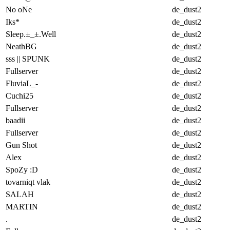
No oNe
de_dust2
Iks*
de_dust2
Sleep.±_±.Well
de_dust2
NeathBG
de_dust2
sss || SPUNK
de_dust2
Fullserver
de_dust2
FluviaL_-
de_dust2
Cuchi25
de_dust2
Fullserver
de_dust2
baadii
de_dust2
Fullserver
de_dust2
Gun Shot
de_dust2
Alex
de_dust2
SpoZy :D
de_dust2
tovarniqt vlak
de_dust2
SALAH
de_dust2
MARTIN
de_dust2
.
de_dust2