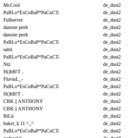
Mr.Cool
de_dust2
PaBLo*EsCoBaP*PaCuCTa
de_dust2
Fullserver
de_dust2
danone peek
de_dust2
danone peek
de_dust2
PaBLo*EsCoBaP*PaCuCTa
de_dust2
sabii
de_dust2
PaBLo*EsCoBaP*PaCuCTa
de_dust2
Ntz
de_dust2
H()bB!T .
de_dust2
FluviaL_-
de_dust2
PaBLo*EsCoBaP*PaCuCTa
de_dust2
H()bB!T .
de_dust2
CBK || ANTHONY
de_dust2
CBK || ANTHONY
de_dust2
BiLii
de_dust2
baker_k 11 ^_^
de_dust2
PaBLo*EsCoBaP*PaCuCTa
de_dust2