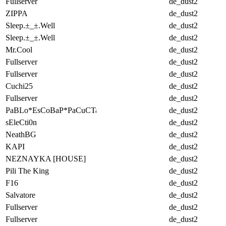
Fullserver
de_dust2
ZIPPA
de_dust2
Sleep.±_±.Well
de_dust2
Sleep.±_±.Well
de_dust2
Mr.Cool
de_dust2
Fullserver
de_dust2
Fullserver
de_dust2
Cuchi25
de_dust2
Fullserver
de_dust2
PaBLo*EsCoBaP*PaCuCTa
de_dust2
sEleCti0n
de_dust2
NeathBG
de_dust2
KAPI
de_dust2
NEZNAYKA [HOUSE]
de_dust2
Pili The King
de_dust2
F16
de_dust2
Salvatore
de_dust2
Fullserver
de_dust2
Fullserver
de_dust2