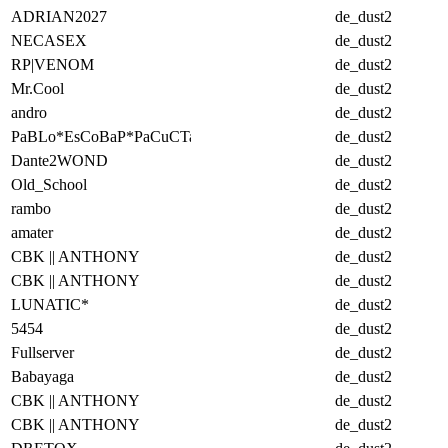
ADRIAN2027
de_dust2
NECASEX
de_dust2
RP|VENOM
de_dust2
Mr.Cool
de_dust2
andro
de_dust2
PaBLo*EsCoBaP*PaCuCTa
de_dust2
Dante2WOND
de_dust2
Old_School
de_dust2
rambo
de_dust2
amater
de_dust2
CBK || ANTHONY
de_dust2
CBK || ANTHONY
de_dust2
LUNATIC*
de_dust2
5454
de_dust2
Fullserver
de_dust2
Babayaga
de_dust2
CBK || ANTHONY
de_dust2
CBK || ANTHONY
de_dust2