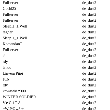
Fullserver
de_dust2
Cuchi25
de_dust2
Fullserver
de_dust2
Fullserver
de_dust2
Sleep.±_±.Well
de_dust2
ragnar
de_dust2
Sleep.±_±.Well
de_dust2
KomandanT
de_dust2
Fullserver
de_dust2
el
de_dust2
rdy
de_dust2
tattoo
de_dust2
Linyera Piipi
de_dust2
F16
de_dust2
rdy
de_dust2
kawasaki z900
de_dust2
WINTER SOLDIER
de_dust2
V.e.G.i.T.A
de_dust2
+W-P@w3r+
de_dust2