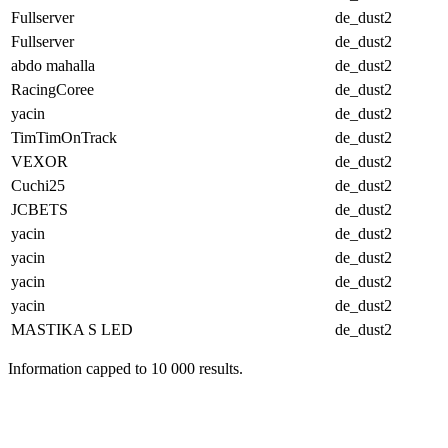
Fullserver
de_dust2
Fullserver
de_dust2
abdo mahalla
de_dust2
RacingCoree
de_dust2
yacin
de_dust2
TimTimOnTrack
de_dust2
VEXOR
de_dust2
Cuchi25
de_dust2
JCBETS
de_dust2
yacin
de_dust2
yacin
de_dust2
yacin
de_dust2
yacin
de_dust2
MASTIKA S LED
de_dust2
Information capped to 10 000 results.