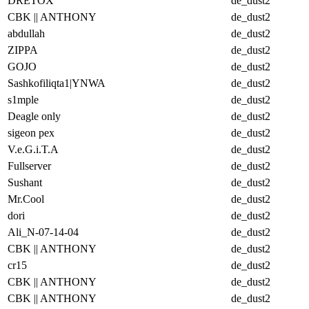
DRETOX
de_dust2
CBK || ANTHONY
de_dust2
abdullah
de_dust2
ZIPPA
de_dust2
GOJO
de_dust2
Sashkofiliqta1|YNWA
de_dust2
s1mple
de_dust2
Deagle only
de_dust2
sigeon pex
de_dust2
V.e.G.i.T.A
de_dust2
Fullserver
de_dust2
Sushant
de_dust2
Mr.Cool
de_dust2
dori
de_dust2
Ali_N-07-14-04
de_dust2
CBK || ANTHONY
de_dust2
cr15
de_dust2
CBK || ANTHONY
de_dust2
CBK || ANTHONY
de_dust2