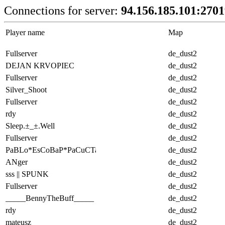
Connections for server:
94.156.185.101:270
Player name
Map
Fullserver
de_dust2
DEJAN KRVOPIEC
de_dust2
Fullserver
de_dust2
Silver_Shoot
de_dust2
Fullserver
de_dust2
rdy
de_dust2
Sleep.±_±.Well
de_dust2
Fullserver
de_dust2
PaBLo*EsCoBaP*PaCuCTa
de_dust2
ANger
de_dust2
sss || SPUNK
de_dust2
Fullserver
de_dust2
_____BennyTheBuff_____
de_dust2
rdy
de_dust2
mateusz
de_dust2