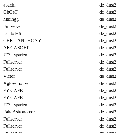
apachi
de_dust2
GhOsT
de_dust2
hitkingg
de_dust2
Fullserver
de_dust2
Lento|HS
de_dust2
CBK || ANTHONY
de_dust2
AKCASOFT
de_dust2
777 l sparten
de_dust2
Fullserver
de_dust2
Fullserver
de_dust2
Victor
de_dust2
Aglowmouse
de_dust2
FY CAFE
de_dust2
FY CAFE
de_dust2
777 l sparten
de_dust2
FakeAstronomer
de_dust2
Fullserver
de_dust2
Fullserver
de_dust2