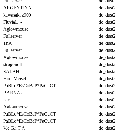
Fullserver
de_dust2
ARGENTINA
de_dust2
kawasaki z900
de_dust2
FluviaL_-
de_dust2
Aglowmouse
de_dust2
Fullserver
de_dust2
TnA
de_dust2
Fullserver
de_dust2
Aglowmouse
de_dust2
strogonoff
de_dust2
SALAH
de_dust2
HorstMeisel
de_dust2
PaBLo*EsCoBaP*PaCuCTa
de_dust2
BARNA2
de_dust2
bae
de_dust2
Aglowmouse
de_dust2
PaBLo*EsCoBaP*PaCuCTa
de_dust2
PaBLo*EsCoBaP*PaCuCTa
de_dust2
V.e.G.i.T.A
de_dust2