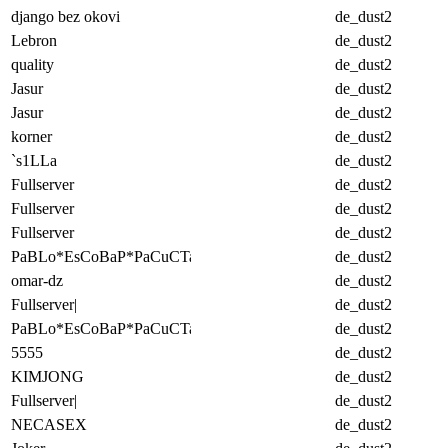
django bez okovi
de_dust2
Lebron
de_dust2
quality
de_dust2
Jasur
de_dust2
Jasur
de_dust2
korner
de_dust2
`s1LLa
de_dust2
Fullserver
de_dust2
Fullserver
de_dust2
Fullserver
de_dust2
PaBLo*EsCoBaP*PaCuCTa
de_dust2
omar-dz
de_dust2
Fullserver|
de_dust2
PaBLo*EsCoBaP*PaCuCTa
de_dust2
5555
de_dust2
KIMJONG
de_dust2
Fullserver|
de_dust2
NECASEX
de_dust2